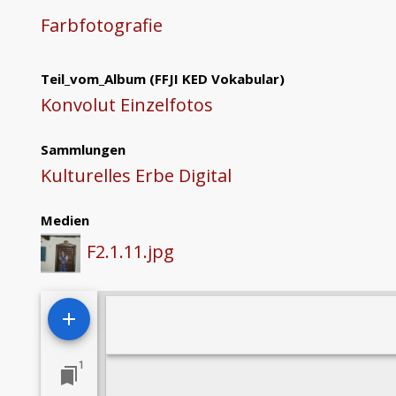
Farbfotografie
Teil_vom_Album
(FFJI KED Vokabular)
Konvolut Einzelfotos
Sammlungen
Kulturelles Erbe Digital
Medien
F2.1.11.jpg
M
i
1